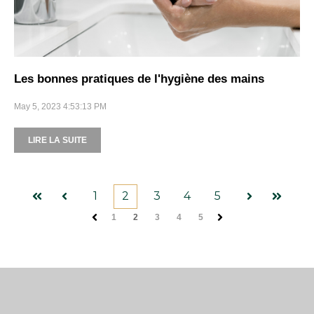
Les bonnes pratiques de l'hygiène des mains
May 5, 2023 4:53:13 PM
LIRE LA SUITE
1
2
3
4
5
Premier
Précédent
Suivant
Dernier
1
2
3
4
5